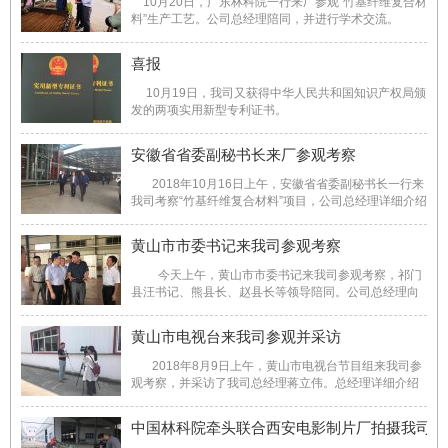
10月20日，广东林科院一行来厂参观“竹基纤维复合材
料”生产工艺。公司总经理陪同，并进行学术交流。
喜报
10月19日，我司又获得中华人民共和国知识产权局颁
发的两项实用新型专利证书。
安徽省省委副秘书长来厂参观考察
2018年10月16日上午，安徽省省委副秘书长一行来
我司考察“竹基纤维复合材料”项目，公司总经理详细介绍
了“竹基纤维复合材料”生产工艺，产品特性以及市场应
用。 ...
黄山市市委书记来我司参观考察
今天上午，黄山市市委书记来我司参观考察，祁门
县汪书记、熊县长、赵县长等领导陪同。公司总经理向
任书记详细介绍了“竹基纤维复合材料”生产工艺，以及产
品的性能，当了解到我司生产的“竹基纤维复合材料”性能
黄山市电视台来我司参观并采访
达到国际领先时，给予高度 ...
2018年8月9日上午，黄山市电视台节目组来我司参
观考察，并采访了我司总经理蒋立伟。总经理详细介绍
了我们公司的产品以及经营状况。我司生产的“高性能竹
基纤维复合材料”性能达到国际先进水平。最后总经理表
中国林科院牵头联合西安电影制片厂拍摄我司宣
达很感谢党和政府的关怀，我 ...