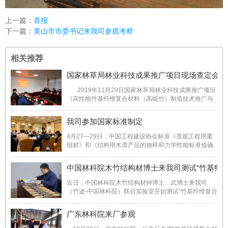
上一篇：
喜报
下一篇：
黄山市市委书记来我司参观考察
相关推荐
国家林草局林业科技成果推广项目现场查定会
2019年11月29日国家林草局林业科技成果推广项目
《高性能竹基纤维复合材料（高能竹）制造技术推广与
示范》现场查定会在安徽竹迹新材料科技有限公司举行
来自国家林草局、中国林业科学研究院、南京林业大
我司参加国家标准制定
学、浙江农林大学的专家及课题负责人参加会议 ...
4月27—29日，中国工程建设协会标准《景观工程用重
组材》和《结构用木质产品的抽样和力学性能标准值确
定方法》第一次标准研讨会在屯溪召开，这两项标准由
中国林业科学研究院木材工业研究所和安徽竹迹新材料
中国林科院木竹结构材博士来我司测试“竹基纤维
科技有限公司共同负责起草，旨在响应国家大力发展绿
色建筑的号召，进 ...
近日，中国林科院木竹结构材钟博士、武博士来我司
（竹迹-中国林科院）联合实验室开始测试“竹基纤维复合
材料”长期载荷试验(两年)。
广东林科院来厂参观