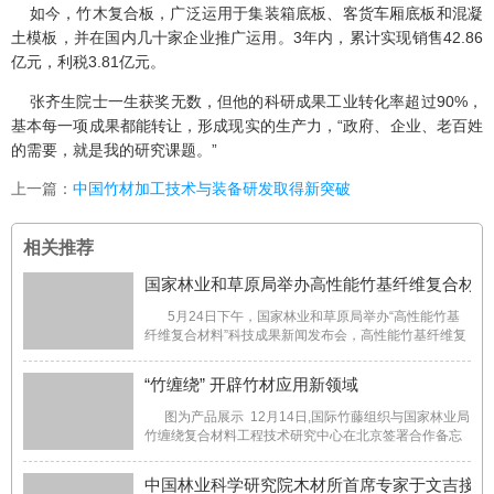
如今，竹木复合板，广泛运用于集装箱底板、客货车厢底板和混凝
土模板，并在国内几十家企业推广运用。3年内，累计实现销售42.86
亿元，利税3.81亿元。
张齐生院士一生获奖无数，但他的科研成果工业转化率超过90%，
基本每一项成果都能转让，形成现实的生产力，“政府、企业、老百姓
的需要，就是我的研究课题。”
上一篇：
中国竹材加工技术与装备研发取得新突破
相关推荐
国家林业和草原局举办高性能竹基纤维复合材料
5月24日下午，国家林业和草原局举办“高性能竹基
纤维复合材料”科技成果新闻发布会，高性能竹基纤维复
合材料在市场上应用8年的后，性能表现优异，具有高耐
候性、高强度、强耐腐和较好的防霉性。国家林业和草
“竹缠绕” 开辟竹材应用新领域
原局科技司郝育军司长出席了会议，并介 ...
图为产品展示 12月14日,国际竹藤组织与国家林业局
竹缠绕复合材料工程技术研究中心在北京签署合作备忘
录及合作协议。根据合作备忘录,双方将设立专项资金,共
同开展与竹子特别是竹缠绕复合材料有关的开发、示
中国林业科学研究院木材所首席专家于文吉接受
范、培训与交流活动。 & ...