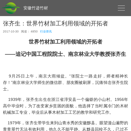

安徽竹迹竹材
张齐生：世界竹材加工利用领域的开拓者
2017-10-30
阅读： 4850
行业资讯
世界竹材加工利用领域的开拓者
——追记中国工程院院士、南京林业大学教授张齐生
9月25日上午，南京大雨倾盆。“张院士一路走好，师者精神长
存！”南京林业大学师生的微信群、朋友圈被刷屏，沉痛悼念张齐生院
士。
1939年，张齐生出生在浙江省淳安县一个偏僻的小山村。1956年
高中毕业时，为了改变家乡贫困的面貌，他选择了当时属冷门的木材
机械加工专业，毕业后从事木材加工工艺的教学和研究工作。
1979年，张齐生带学生来到山青水秀的安徽黟县。眼望漫山遍野的
青青翠竹无法有效利用，他久久不能平静。从黟县回校不久，已过不