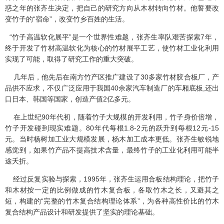
惑之年的张齐生决定，把自己的研究方向从木材转向竹材。他誓要改
变竹子的“宿命”，改变竹乡百姓的生活。
“竹子高温软化展平”是一个世界性难题，张齐生率队艰苦探索7年，
终于开发了竹材高温软化为核心的竹材展平工艺，使竹材工业化利用
实现了可能，取得了研究工作的重大突破。
几年后，他先后在南方竹产区推广建设了30多家竹材胶合板厂，产
品供不应求，不仅广泛应用于我国40余家汽车制造厂的车厢底板,还出
口日本、韩国等国家，创造产值2亿多元。
在上世纪90年代初，随着竹子大规模的开发利用，竹子身价倍增，
竹子开发碰到现实难题。80年代每根1.8-2元的跃升到每根12元-15
元。当时杨树加工业大规模发展，杨木加工成本更低。张齐生敏锐地
感觉到，如果竹产品不提高技术含量，最终竹子的工业化利用可能半
途夭折。
经过反复实验与探索，1995年，张齐生运用合板结构理论，把竹子
和木材按一定的比例做成的竹木复合板，各取竹木之长，又避其之
短，构建的“完整的竹木复合结构理论体系”，为各种高性价比的竹木
复合结构产品设计和研发提供了坚实的理论基础。